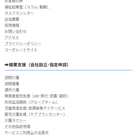
お客様の声
福祉起業塾（コラム･動画）
タスクマンレター
会社概要
採用情報
お問い合わせ
アクセス
プライバシーポリシー
コーポレートサイト
➡開業支援（会社設立･指定申請）
訪問介護
訪問看護
通所介護
障害者就労支援（AB･移行･定着･選択）
共同生活援助（グループホーム）
児童発達支援･放課後等デイサービス
居宅介護支援（ケアプランセンター）
介護タクシー
その他指定申請
サービスご利用上の注意点