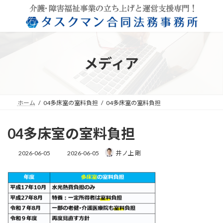
コ
ナ
ン
ビ
テ
ゲ
ン
ー
ツ
シ
へ
ョ
メディア
ス
ン
キ
に
ッ
移
プ
動
ホーム
04多床室の室料負担
04多床室の室料負担
04多床室の室料負担
最
2026-06-05
2026-06-05
井ノ上 剛
終
更
新
日
時
: