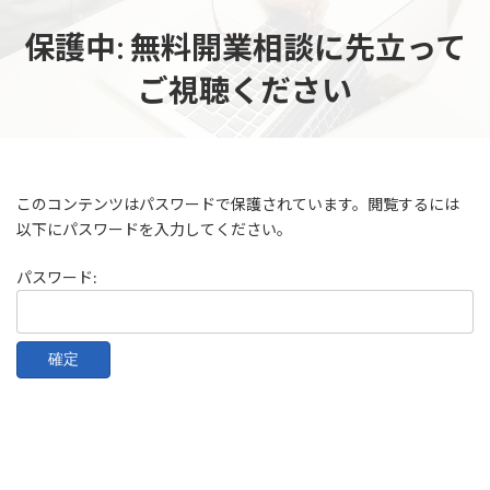
コ
ナ
ン
ビ
保護中: 無料開業相談に先立って
テ
ゲ
ン
ー
ご視聴ください
ツ
シ
へ
ョ
ス
ン
キ
に
ッ
移
このコンテンツはパスワードで保護されています。閲覧するには
プ
動
以下にパスワードを入力してください。
パスワード: