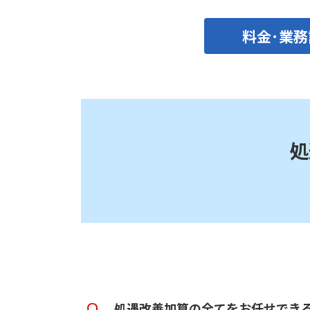
料金･業
処
処遇改善加算の全てをお任せでき