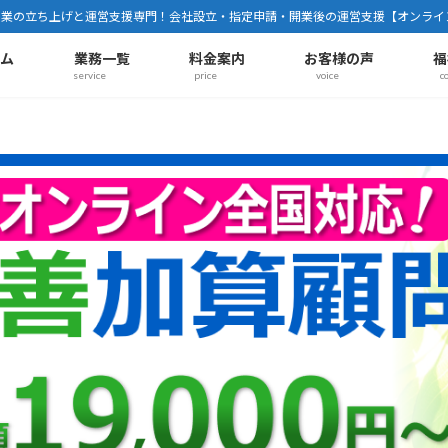
事業の立ち上げと運営支援専門！会社設立・指定申請・開業後の運営支援【オンライ
ーム
業務一覧
料金案内
お客様の声
福
service
price
voice
c