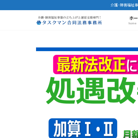
コ
ナ
介護･障害福祉
ン
ビ
ホ
テ
ゲ
home
ン
ー
ツ
シ
へ
ョ
ス
ン
キ
に
ッ
移
プ
動