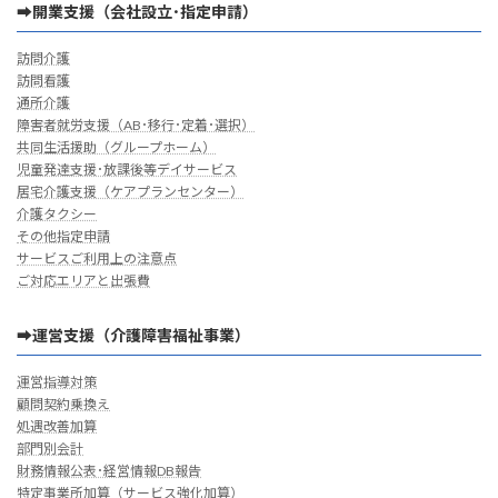
➡開業支援（会社設立･指定申請）
訪問介護
訪問看護
通所介護
障害者就労支援（AB･移行･定着･選択）
共同生活援助（グループホーム）
児童発達支援･放課後等デイサービス
居宅介護支援（ケアプランセンター）
介護タクシー
その他指定申請
サービスご利用上の注意点
ご対応エリアと出張費
➡運営支援（介護障害福祉事業）
運営指導対策
顧問契約乗換え
処遇改善加算
部門別会計
財務情報公表･経営情報DB報告
特定事業所加算（サービス強化加算）