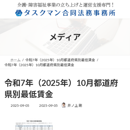
コ
ナ
ン
ビ
テ
ゲ
ン
ー
ツ
シ
へ
ョ
メディア
ス
ン
キ
に
ッ
移
プ
動
ホーム
令和7年（2025年）10月都道府県別最低賃金
令和7年（2025年）10月都道府県別最低賃金
令和7年（2025年）10月都道府
県別最低賃金
最
2025-09-05
2025-09-05
井ノ上 剛
終
更
新
日