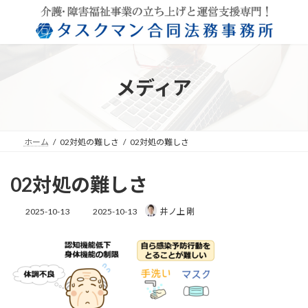
コ
ナ
ン
ビ
テ
ゲ
ン
ー
ツ
シ
へ
ョ
メディア
ス
ン
キ
に
ッ
移
プ
動
ホーム
02対処の難しさ
02対処の難しさ
02対処の難しさ
最
2025-10-13
2025-10-13
井ノ上 剛
終
更
新
日
時
: