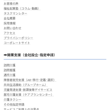
お客様の声
福祉起業塾（コラム･動画）
タスクマンレター
会社概要
採用情報
お問い合わせ
アクセス
プライバシーポリシー
コーポレートサイト
➡開業支援（会社設立･指定申請）
訪問介護
訪問看護
通所介護
障害者就労支援（AB･移行･定着･選択）
共同生活援助（グループホーム）
児童発達支援･放課後等デイサービス
居宅介護支援（ケアプランセンター）
介護タクシー
その他指定申請
サービスご利用上の注意点