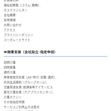
お客様の声
福祉起業塾（コラム･動画）
タスクマンレター
会社概要
採用情報
お問い合わせ
アクセス
プライバシーポリシー
コーポレートサイト
➡開業支援（会社設立･指定申請）
訪問介護
訪問看護
通所介護
障害者就労支援（AB･移行･定着･選択）
共同生活援助（グループホーム）
児童発達支援･放課後等デイサービス
居宅介護支援（ケアプランセンター）
介護タクシー
その他指定申請
サービスご利用上の注意点