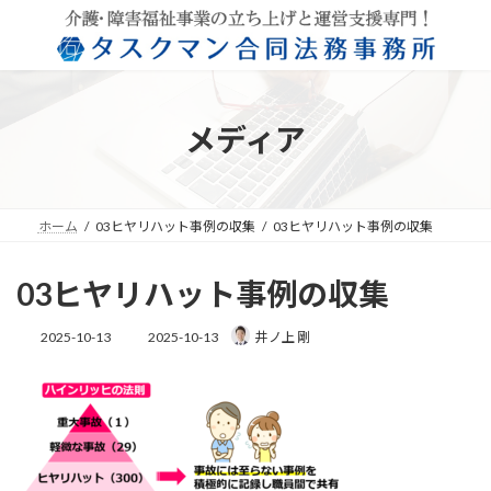
コ
ナ
ン
ビ
テ
ゲ
ン
ー
ツ
シ
へ
ョ
メディア
ス
ン
キ
に
ッ
移
プ
動
ホーム
03ヒヤリハット事例の収集
03ヒヤリハット事例の収集
03ヒヤリハット事例の収集
最
2025-10-13
2025-10-13
井ノ上 剛
終
更
新
日
時
: