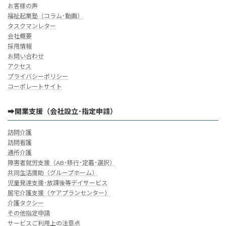
お客様の声
福祉起業塾（コラム･動画）
タスクマンレター
会社概要
採用情報
お問い合わせ
アクセス
プライバシーポリシー
コーポレートサイト
➡開業支援（会社設立･指定申請）
訪問介護
訪問看護
通所介護
障害者就労支援（AB･移行･定着･選択）
共同生活援助（グループホーム）
児童発達支援･放課後等デイサービス
居宅介護支援（ケアプランセンター）
介護タクシー
その他指定申請
サービスご利用上の注意点