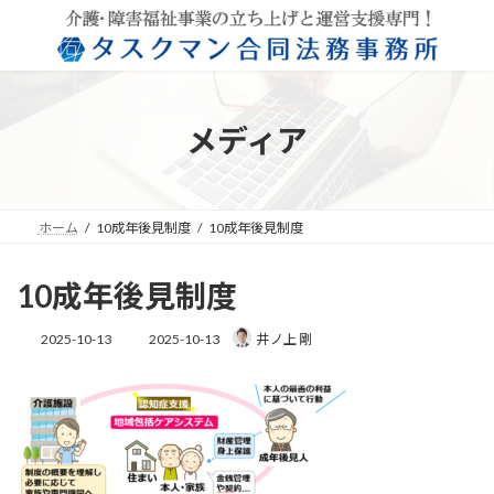
コ
ナ
ン
ビ
テ
ゲ
ン
ー
ツ
シ
へ
ョ
メディア
ス
ン
キ
に
ッ
移
プ
動
ホーム
10成年後見制度
10成年後見制度
10成年後見制度
最
2025-10-13
2025-10-13
井ノ上 剛
終
更
新
日
時
: