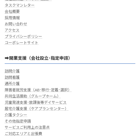
タスクマンレター
会社概要
採用情報
お問い合わせ
アクセス
プライバシーポリシー
コーポレートサイト
➡開業支援（会社設立･指定申請）
訪問介護
訪問看護
通所介護
障害者就労支援（AB･移行･定着･選択）
共同生活援助（グループホーム）
児童発達支援･放課後等デイサービス
居宅介護支援（ケアプランセンター）
介護タクシー
その他指定申請
サービスご利用上の注意点
ご対応エリアと出張費