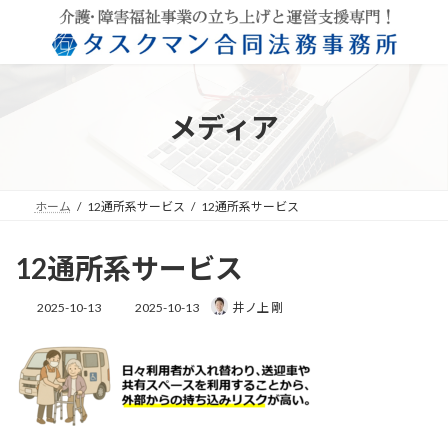
コ
ナ
ン
ビ
テ
ゲ
ン
ー
ツ
シ
へ
ョ
メディア
ス
ン
キ
に
ッ
移
プ
動
ホーム
12通所系サービス
12通所系サービス
12通所系サービス
最
2025-10-13
2025-10-13
井ノ上 剛
終
更
新
日
時
: