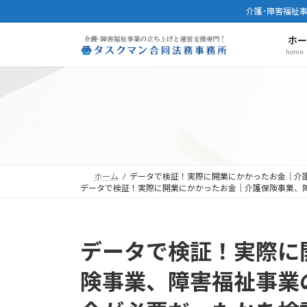
コ
ナ
介護･障害福祉
ン
ビ
ホ
テ
ゲ
home
ン
ー
ツ
シ
へ
ョ
ス
ン
キ
に
ッ
移
プ
動
ホーム
データで検証！実際に開業にかかったお金｜介
データで検証！実際に開業にかかったお金｜介護保険事業、
データで検証！実際に
険事業、障害福祉事業