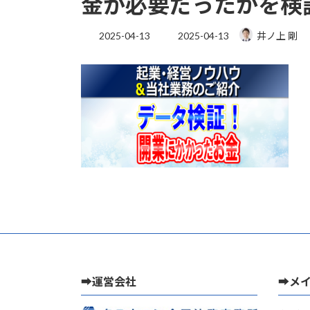
金が必要だったかを検
最
2025-04-13
2025-04-13
井ノ上 剛
終
更
新
日
時
:
➡運営会社
➡メ