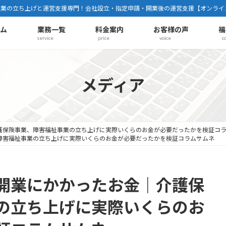
事業の立ち上げと運営支援専門！会社設立・指定申請・開業後の運営支援【オンライ
ーム
業務一覧
料金案内
お客様の声
福
service
price
voice
c
メディア
護保険事業、障害福祉事業の立ち上げに実際いくらのお金が必要だったかを検証コ
障害福祉事業の立ち上げに実際いくらのお金が必要だったかを検証コラムサムネ
開業にかかったお金｜介護保
の立ち上げに実際いくらのお