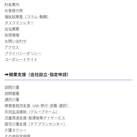
料金案内
お客様の声
福祉起業塾（コラム･動画）
タスクマンレター
会社概要
採用情報
お問い合わせ
アクセス
プライバシーポリシー
コーポレートサイト
➡開業支援（会社設立･指定申請）
訪問介護
訪問看護
通所介護
障害者就労支援（AB･移行･定着･選択）
共同生活援助（グループホーム）
児童発達支援･放課後等デイサービス
居宅介護支援（ケアプランセンター）
介護タクシー
その他指定申請