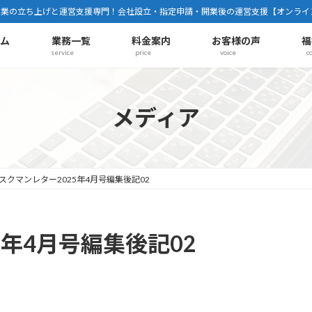
事業の立ち上げと運営支援専門！会社設立・指定申請・開業後の運営支援【オンライ
ーム
業務一覧
料金案内
お客様の声
福
service
price
voice
c
メディア
スクマンレター2025年4月号編集後記02
5年4月号編集後記02