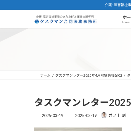
コ
ナ
介護･障害福祉
ン
ビ
ホ
テ
ゲ
home
ン
ー
ツ
シ
へ
ョ
ス
ン
キ
に
ッ
移
プ
動
ホーム
タスクマンレター2025年4月号編集後記02
タ
タスクマンレター202
最
2025-03-19
2025-03-19
井ノ上 剛
終
更