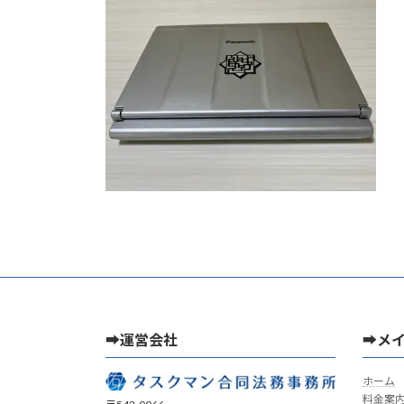
新
日
時
:
➡運営会社
➡メ
ホーム
料金案