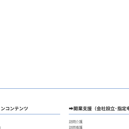
インコンテンツ
➡開業支援（会社設立･指定
訪問介護
内
訪問看護