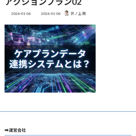
アクションプラン02
最
2026-01-06
2026-01-06
井ノ上 剛
終
更
新
日
時
:
➡運営会社