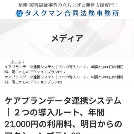
コ
ナ
ン
ビ
テ
ゲ
ン
ー
ツ
シ
へ
ョ
メディア
ス
ン
キ
に
ッ
移
プ
動
ホーム
ケアプランデータ連携システム｜２つの導入ルート、年間21,000円の利用
料、明日からのアクションプラン02
ケアプランデータ連携システム｜２つの導入ルート、年間21,000円の利用
料、明日からのアクションプラン02
ケアプランデータ連携システム
｜２つの導入ルート、年間
21,000円の利用料、明日からの