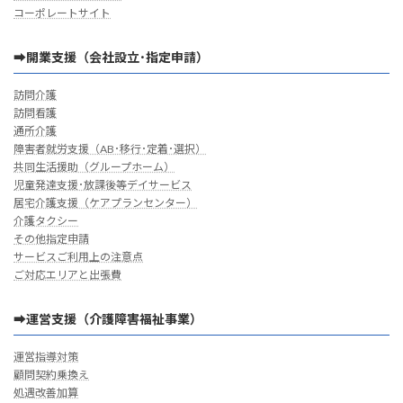
コーポレートサイト
➡開業支援（会社設立･指定申請）
訪問介護
訪問看護
通所介護
障害者就労支援（AB･移行･定着･選択）
共同生活援助（グループホーム）
児童発達支援･放課後等デイサービス
居宅介護支援（ケアプランセンター）
介護タクシー
その他指定申請
サービスご利用上の注意点
ご対応エリアと出張費
➡運営支援（介護障害福祉事業）
運営指導対策
顧問契約乗換え
処遇改善加算