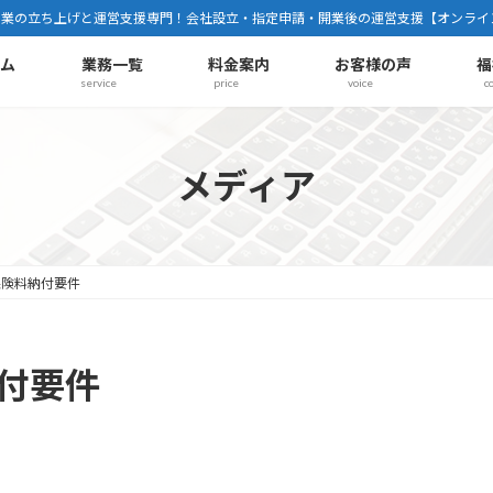
事業の立ち上げと運営支援専門！会社設立・指定申請・開業後の運営支援【オンライ
ーム
業務一覧
料金案内
お客様の声
福
service
price
voice
c
メディア
保険料納付要件
納付要件