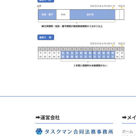
新
日
時
:
➡運営会社
➡メ
ホーム