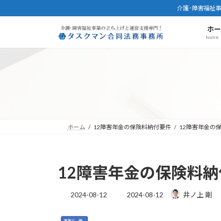
コ
ナ
介護･障害福祉
ン
ビ
ホ
テ
ゲ
home
ン
ー
ツ
シ
へ
ョ
ス
ン
キ
に
ッ
移
プ
動
ホーム
12障害年金の保険料納付要件
12障害年金の
12障害年金の保険料
最
2024-08-12
2024-08-12
井ノ上 剛
終
更