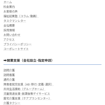
ホーム
料金案内
お客様の声
福祉起業塾（コラム･動画）
タスクマンレター
会社概要
採用情報
お問い合わせ
アクセス
プライバシーポリシー
コーポレートサイト
➡開業支援（会社設立･指定申請）
訪問介護
訪問看護
通所介護
障害者就労支援（AB･移行･定着･選択）
共同生活援助（グループホーム）
児童発達支援･放課後等デイサービス
居宅介護支援（ケアプランセンター）
介護タクシー