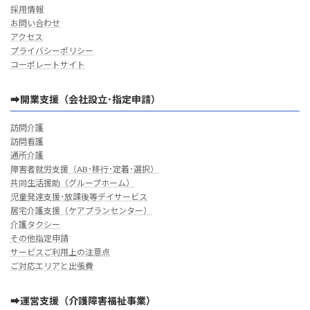
採用情報
お問い合わせ
アクセス
プライバシーポリシー
コーポレートサイト
➡開業支援（会社設立･指定申請）
訪問介護
訪問看護
通所介護
障害者就労支援（AB･移行･定着･選択）
共同生活援助（グループホーム）
児童発達支援･放課後等デイサービス
居宅介護支援（ケアプランセンター）
介護タクシー
その他指定申請
サービスご利用上の注意点
ご対応エリアと出張費
➡運営支援（介護障害福祉事業）