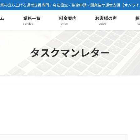
事業の立ち上げと運営支援専門！会社設立・指定申請・開業後の運営支援【オンライ
ーム
業務一覧
料金案内
お客様の声
福
service
price
voice
c
タスクマンレター