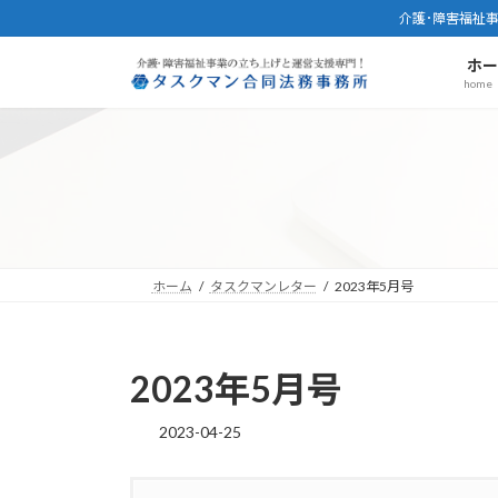
コ
ナ
介護･障害福祉
ン
ビ
ホ
テ
ゲ
home
ン
ー
ツ
シ
へ
ョ
ス
ン
キ
に
ッ
移
プ
動
ホーム
タスクマンレター
2023年5月号
2023年5月号
2023-04-25
最
終
更