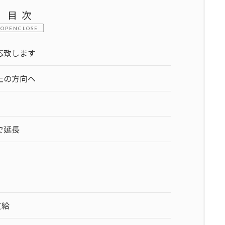
目次
CLOSE
応致します
止の方向へ
で延長
支給