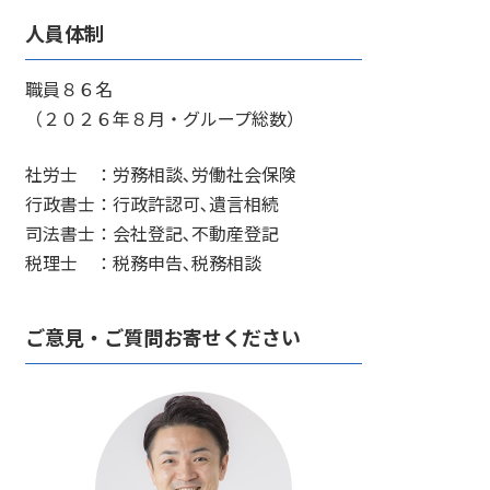
人員体制
職員８６名
（２０２６年８月・グループ総数）
社労士 ：労務相談､労働社会保険
行政書士：行政許認可､遺言相続
司法書士：会社登記､不動産登記
税理士 ：税務申告､税務相談
ご意見・ご質問お寄せください