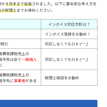
限が
９月末まで延長
されました。以下に基本的な考え方を
当の税理士
までお尋ねください。
インボイス対応方針は？
インボイス登録をお勧め！
課税だ
対応しなくてもＯＫ (^^♪
消費税課税売上の
相手先は全て
一般個人
対応しなくてもＯＫ (^^♪
だ
消費税課税売上の
税理士相談をお勧め
相手先に
事業者
がある