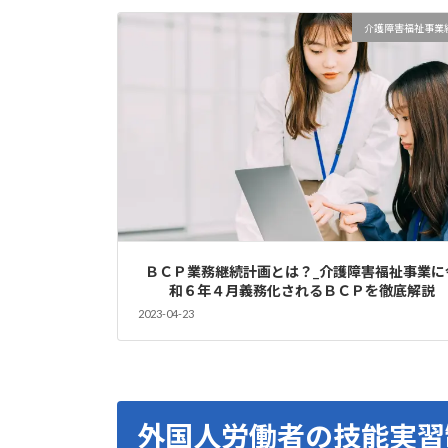
介護障害福祉事業
ＢＣＰ業務継続計画とは？_介護障害福祉事業に
和６年４月義務化されるＢＣＰを徹底解説
2023-04-23
外国人労働者の技能実習