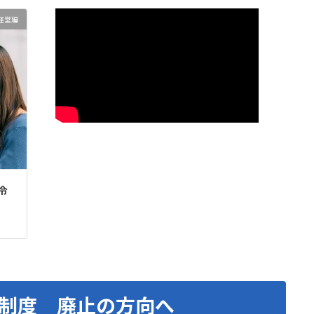
経営編
令
制度 廃止の方向へ