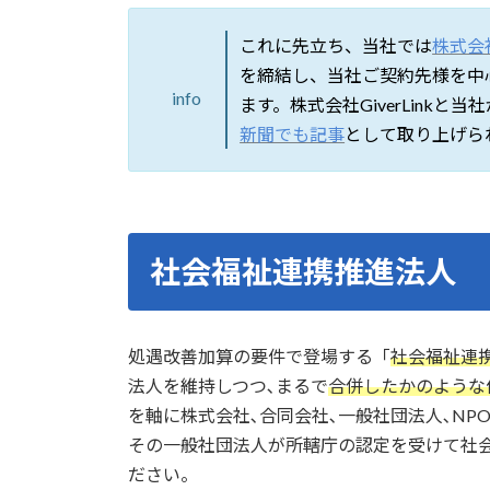
これに先立ち、当社では
株式会社G
を締結し、当社ご契約先様を中
info
ます。株式会社GiverLink
新聞でも記事
として取り上げら
社会福祉連携推進法人
処遇改善加算の要件で登場する「
社会福祉連
法人を維持しつつ､まるで
合併したかのような
を軸に株式会社､合同会社､一般社団法人､NP
その一般社団法人が所轄庁の認定を受けて社
ださい。