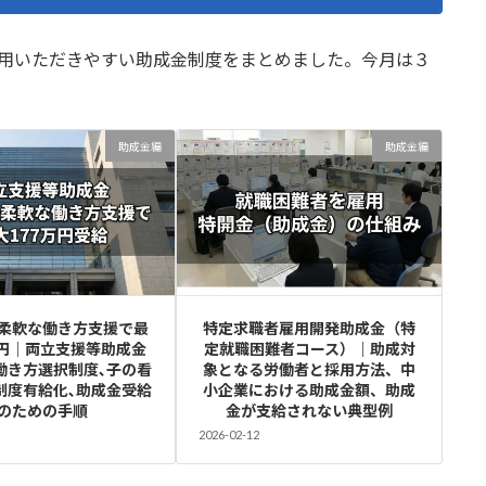
活用いただきやすい助成金制度をまとめました。今月は３
助成金編
助成金編
柔軟な働き方支援で最
特定求職者雇用開発助成金（特
万円｜両立支援等助成金
定就職困難者コース）｜助成対
働き方選択制度､子の看
象となる労働者と採用方法、中
制度有給化､助成金受給
小企業における助成金額、助成
のための手順
金が支給されない典型例
2026-02-12