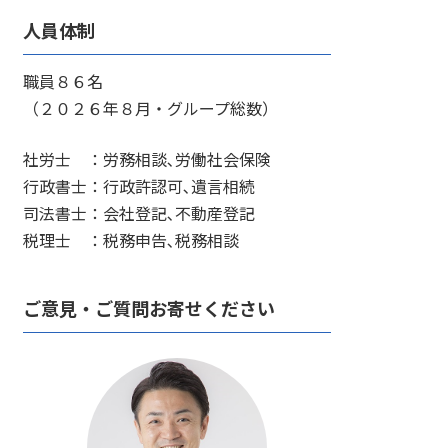
人員体制
職員８６名
（２０２６年８月・グループ総数）
社労士 ：労務相談､労働社会保険
行政書士：行政許認可､遺言相続
司法書士：会社登記､不動産登記
税理士 ：税務申告､税務相談
ご意見・ご質問お寄せください