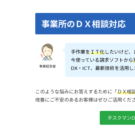
事業所のＤＸ相談対応
手作業を
ＩＴ化
したいけど、ど
今使っている請求ソフトから
事業経営者
DX・ICT、最新技術を活用
このような悩みにお答えするために「
ＤＸ相
改善にご不安のあるお客様はぜひご活用くだ
タスクマン