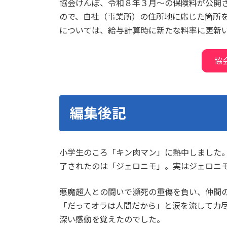
協会けんぽ、令和８年３月～の保険料が公開
ので、自社（事業所）の住所地に応じた箇所
については、給与計算時に新たな料率に更新
協
編集後記
小学生のころ「キン肉マン」に熱中しました
了されたのは「ジェロニモ」。実はジェロニ
悪魔超人との闘いで瀕死の重傷を負い、仲間
「だってオラは人間だから」と涙を流して力
深い感動を覚えたのでした。