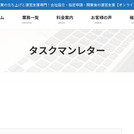
事業の立ち上げと運営支援専門！会社設立・指定申請・開業後の運営支援【オンライ
ーム
業務一覧
料金案内
お客様の声
福
service
price
voice
c
タスクマンレター