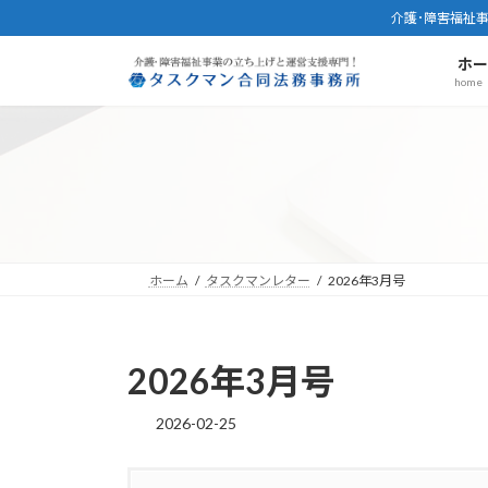
コ
ナ
介護･障害福祉
ン
ビ
ホ
テ
ゲ
home
ン
ー
ツ
シ
へ
ョ
ス
ン
キ
に
ッ
移
プ
動
ホーム
タスクマンレター
2026年3月号
2026年3月号
2026-02-25
最
終
更