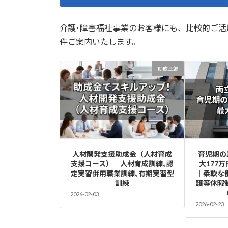
介護･障害福祉事業のお客様にも、比較的ご
件ご案内いたします。
助成金編
人材開発支援助成金（人材育成
育児期の
支援コース）｜人材育成訓練､認
大177
定実習併用職業訓練､有期実習型
｜柔軟な
訓練
護等休暇
2026-02-03
2026-02-23