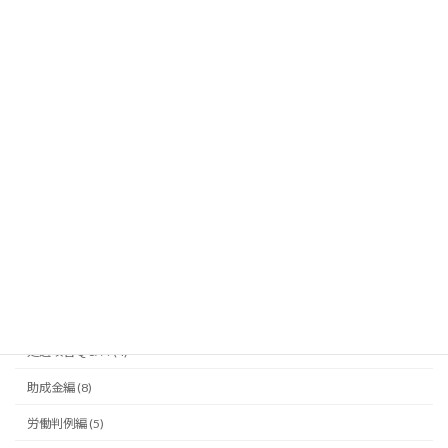
ハイブリッドコラム (3)
介護･障害福祉事業を開業されたお客様の声 (95)
介護･障害者福祉 設立編 (66)
介護保険法･障害者総合支援法の仕組み編 (41)
介護保険法改正編 (24)
介護職員の雇用･労働問題編 (38)
介護障害福祉事業経営編 (44)
令和９年度報酬改定 (7)
借入･融資編 (1)
処遇改善Ｑ＆Ａ (4)
助成金編 (8)
労働判例編 (5)