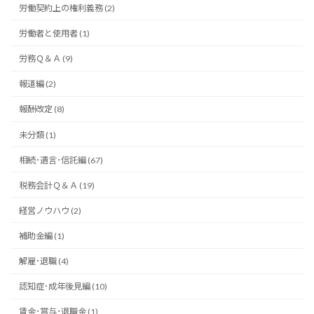
労働契約上の権利義務 (2)
労働者と使用者 (1)
労務Ｑ＆Ａ (9)
報道編 (2)
報酬改定 (8)
未分類 (1)
相続･遺言･信託編 (67)
税務会計Ｑ＆Ａ (19)
経営ノウハウ (2)
補助金編 (1)
解雇･退職 (4)
認知症･成年後見編 (10)
賃金･賞与･退職金 (1)