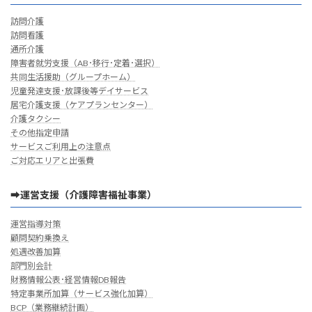
訪問介護
訪問看護
通所介護
障害者就労支援（AB･移行･定着･選択）
共同生活援助（グループホーム）
児童発達支援･放課後等デイサービス
居宅介護支援（ケアプランセンター）
介護タクシー
その他指定申請
サービスご利用上の注意点
ご対応エリアと出張費
➡運営支援（介護障害福祉事業）
運営指導対策
顧問契約乗換え
処遇改善加算
部門別会計
財務情報公表･経営情報DB報告
特定事業所加算（サービス強化加算）
BCP（業務継続計画）