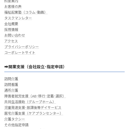
料金案内
お客様の声
福祉起業塾（コラム･動画）
タスクマンレター
会社概要
採用情報
お問い合わせ
アクセス
プライバシーポリシー
コーポレートサイト
➡開業支援（会社設立･指定申請）
訪問介護
訪問看護
通所介護
障害者就労支援（AB･移行･定着･選択）
共同生活援助（グループホーム）
児童発達支援･放課後等デイサービス
居宅介護支援（ケアプランセンター）
介護タクシー
その他指定申請