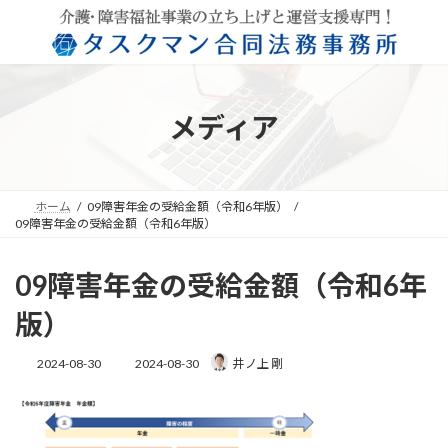
コ
ナ
ン
ビ
テ
ゲ
ン
ー
ツ
シ
へ
ョ
メディア
ス
ン
キ
に
ッ
移
プ
動
ホーム
09障害年金の受給金額（令和6年版）
09障害年金の受給金額（令和6年版）
09障害年金の受給金額（令和6年
版）
最
2024-08-30
2024-08-30
井ノ上 剛
終
更
新
日