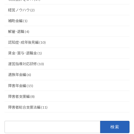
経営ノウハウ (2)
補助金編 (1)
解雇･退職 (4)
認知症･成年後見編 (10)
賃金･賞与･退職金 (1)
運営指導対応研修 (10)
遺族年金編 (6)
障害年金編 (15)
障害者支援編 (8)
障害者総合支援法編 (11)
検
索: