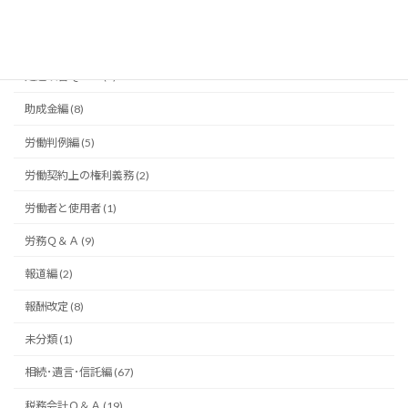
令和９年度報酬改定 (7)
借入･融資編 (1)
処遇改善Ｑ＆Ａ (4)
助成金編 (8)
労働判例編 (5)
労働契約上の権利義務 (2)
労働者と使用者 (1)
労務Ｑ＆Ａ (9)
報道編 (2)
報酬改定 (8)
未分類 (1)
相続･遺言･信託編 (67)
税務会計Ｑ＆Ａ (19)