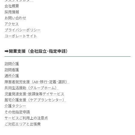
会社概要
採用情報
お問い合わせ
アクセス
プライバシーポリシー
コーポレートサイト
➡開業支援（会社設立･指定申請）
訪問介護
訪問看護
通所介護
障害者就労支援（AB･移行･定着･選択）
共同生活援助（グループホーム）
児童発達支援･放課後等デイサービス
居宅介護支援（ケアプランセンター）
介護タクシー
その他指定申請
サービスご利用上の注意点
ご対応エリアと出張費