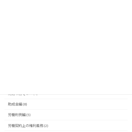
介護･障害福祉事業を開業されたお客様の声 (95)
介護･障害者福祉 設立編 (66)
介護保険法･障害者総合支援法の仕組み編 (41)
介護保険法改正編 (24)
介護職員の雇用･労働問題編 (38)
介護障害福祉事業経営編 (44)
令和９年度報酬改定 (7)
借入･融資編 (1)
処遇改善Ｑ＆Ａ (4)
助成金編 (8)
労働判例編 (5)
労働契約上の権利義務 (2)