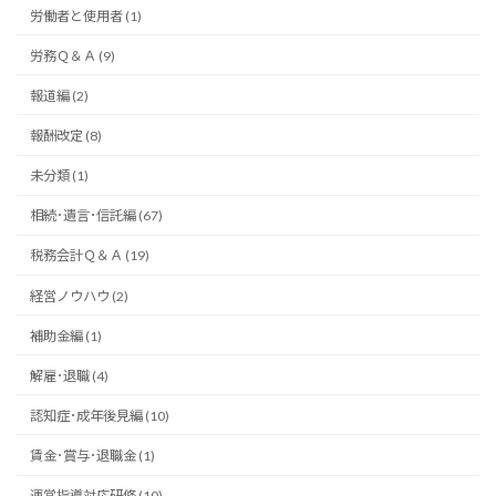
労働者と使用者 (1)
労務Ｑ＆Ａ (9)
報道編 (2)
報酬改定 (8)
未分類 (1)
相続･遺言･信託編 (67)
税務会計Ｑ＆Ａ (19)
経営ノウハウ (2)
補助金編 (1)
解雇･退職 (4)
認知症･成年後見編 (10)
賃金･賞与･退職金 (1)
運営指導対応研修 (10)