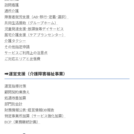
訪問看護
通所介護
障害者就労支援（AB･移行･定着･選択）
共同生活援助（グループホーム）
児童発達支援･放課後等デイサービス
居宅介護支援（ケアプランセンター）
介護タクシー
その他指定申請
サービスご利用上の注意点
ご対応エリアと出張費
➡運営支援（介護障害福祉事業）
運営指導対策
顧問契約乗換え
処遇改善加算
部門別会計
財務情報公表･経営情報DB報告
特定事業所加算（サービス強化加算）
BCP（業務継続計画）