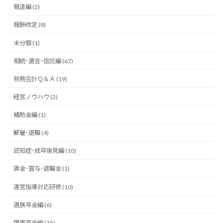
報道編 (2)
報酬改定 (8)
未分類 (1)
相続･遺言･信託編 (67)
税務会計Ｑ＆Ａ (19)
経営ノウハウ (2)
補助金編 (1)
解雇･退職 (4)
認知症･成年後見編 (10)
賃金･賞与･退職金 (1)
運営指導対応研修 (10)
遺族年金編 (6)
障害年金編 (15)