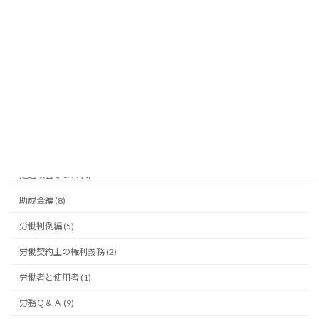
介護保険法･障害者総合支援法の仕組み編 (41)
介護保険法改正編 (24)
介護職員の雇用･労働問題編 (38)
介護障害福祉事業経営編 (44)
令和９年度報酬改定 (7)
借入･融資編 (1)
処遇改善Ｑ＆Ａ (4)
助成金編 (8)
労働判例編 (5)
労働契約上の権利義務 (2)
労働者と使用者 (1)
労務Ｑ＆Ａ (9)