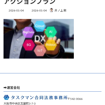
アクションプラン
最
2026-01-04
2026-01-04
井ノ上 剛
終
更
新
日
時
:
➡運営会社
〒542-0066
大阪市中央区瓦屋町3-7-3