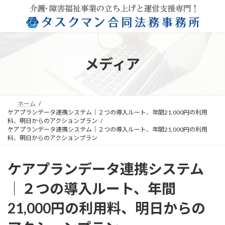
コ
ナ
ン
ビ
テ
ゲ
ン
ー
ツ
シ
へ
ョ
メディア
ス
ン
キ
に
ッ
移
プ
動
ホーム
ケアプランデータ連携システム｜２つの導入ルート、年間21,000円の利用
料、明日からのアクションプラン
ケアプランデータ連携システム｜２つの導入ルート、年間21,000円の利用
料、明日からのアクションプラン
ケアプランデータ連携システム
｜２つの導入ルート、年間
21,000円の利用料、明日からの