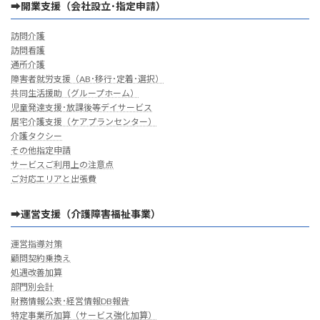
➡開業支援（会社設立･指定申請）
訪問介護
訪問看護
通所介護
障害者就労支援（AB･移行･定着･選択）
共同生活援助（グループホーム）
児童発達支援･放課後等デイサービス
居宅介護支援（ケアプランセンター）
介護タクシー
その他指定申請
サービスご利用上の注意点
ご対応エリアと出張費
➡運営支援（介護障害福祉事業）
運営指導対策
顧問契約乗換え
処遇改善加算
部門別会計
財務情報公表･経営情報DB報告
特定事業所加算（サービス強化加算）