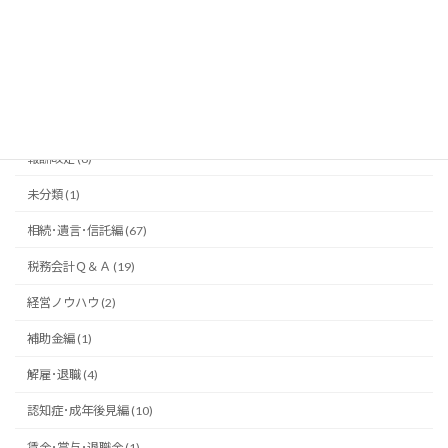
労働契約上の権利義務 (2)
労働者と使用者 (1)
労務Ｑ＆Ａ (9)
報道編 (2)
報酬改定 (8)
未分類 (1)
相続･遺言･信託編 (67)
税務会計Ｑ＆Ａ (19)
経営ノウハウ (2)
補助金編 (1)
解雇･退職 (4)
認知症･成年後見編 (10)
賃金･賞与･退職金 (1)