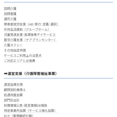
訪問介護
訪問看護
通所介護
障害者就労支援（AB･移行･定着･選択）
共同生活援助（グループホーム）
児童発達支援･放課後等デイサービス
居宅介護支援（ケアプランセンター）
介護タクシー
その他指定申請
サービスご利用上の注意点
ご対応エリアと出張費
➡運営支援（介護障害福祉事業）
運営指導対策
顧問契約乗換え
処遇改善加算
部門別会計
財務情報公表･経営情報DB報告
特定事業所加算（サービス強化加算）
BCP（業務継続計画）